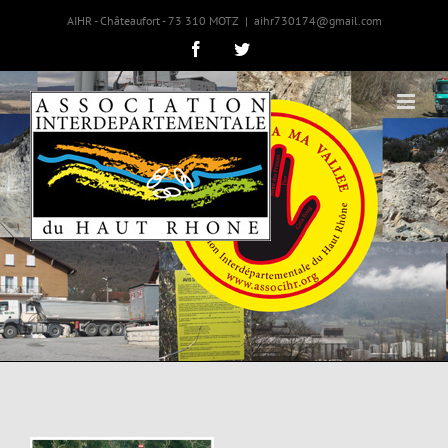
AIHR - Châteaufort - 73 310 MOTZ
|
aihr730174@gmail.com
Facebook
Twitter