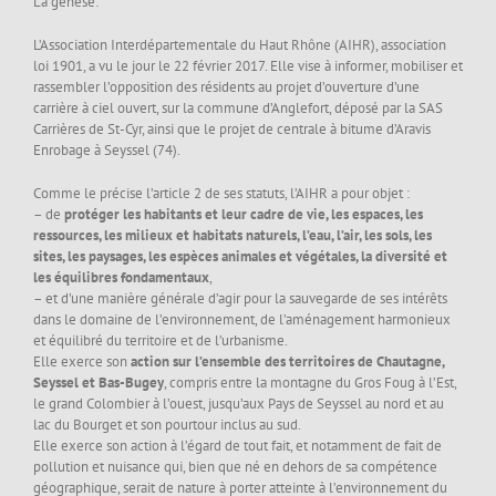
La genèse:
L’Association Interdépartementale du Haut Rhône (AIHR), association
loi 1901, a vu le jour le 22 février 2017. Elle vise à informer, mobiliser et
rassembler l’opposition des résidents au projet d’ouverture d’une
carrière à ciel ouvert, sur la commune d’Anglefort, déposé par la SAS
Carrières de St-Cyr, ainsi que le projet de centrale à bitume d’Aravis
Enrobage à Seyssel (74).
Comme le précise l’article 2 de ses statuts, l’AIHR a pour objet :
– de
protéger les habitants et leur cadre de vie, les espaces, les
ressources, les milieux et habitats naturels, l’eau, l’air, les sols, les
sites, les paysages, les espèces animales et végétales, la diversité et
les équilibres fondamentaux
,
– et d’une manière générale d’agir pour la sauvegarde de ses intérêts
dans le domaine de l’environnement, de l’aménagement harmonieux
et équilibré du territoire et de l’urbanisme.
Elle exerce son
action sur l’ensemble des territoires de Chautagne,
Seyssel et Bas-Bugey
, compris entre la montagne du Gros Foug à l’Est,
le grand Colombier à l’ouest, jusqu’aux Pays de Seyssel au nord et au
lac du Bourget et son pourtour inclus au sud.
Elle exerce son action à l’égard de tout fait, et notamment de fait de
pollution et nuisance qui, bien que né en dehors de sa compétence
géographique, serait de nature à porter atteinte à l’environnement du