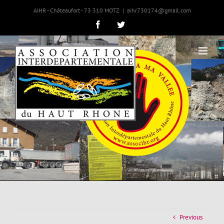
AIHR - Châteaufort - 73 310 MOTZ
|
aihr730174@gmail.com
Facebook
Twitter
Previous