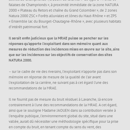
falaises de Champrionds », à proximité immédiate de la zone NATURA
2000 « Plateau du Retors et chaîne du Grand Colombier », de 2 zones
Natura 2000 ZSC « Forêts alluviales et lônes du Haut-Rhône » et ZPS
« Ensemble lac du Bourget-Chautagne-Rhône », avec plusieurs habitats
d’intérêt patrimonial fort.
Il serait enfin judicieux que la MRAE puisse se pencher sur les
réponses qu’apporte l’exploitant dans son mémoire quant aux
mesures de réduction des incidences mises en œuvre sur le site, ains
que sur les incidences sur les objectifs de conservation des sites
NATURA 2000.
– sur le cadre de vie des riverains, l’exploitant n’apporte pas dans son
mémoire en réponse de mesure de la qualité de l’air avant
l’exploitation de la carrière, ne suivant pas à cet égard l’une des
recommandations de la MRAE.
Il ne fournit pas de mesure du bruit résiduel à Lavanche, là encore
contrairement à l’une des recommandations de la MRAE. A cet égard,
ainsi que le souligne Madame JAOUEN dans sa contribution versée à
l’enquête publique, l’environnement global du site, situé dans une
vallée, aurait dû nécessiter une méthodologie spécifique pour la prise
en compte du bruit, en tenant compte du sens du vent, des