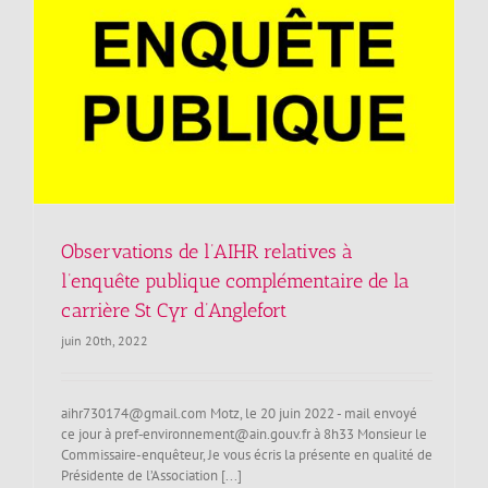
Observations de l’AIHR relatives à
l’enquête publique complémentaire de la
carrière St Cyr d’Anglefort
juin 20th, 2022
aihr730174@gmail.com Motz, le 20 juin 2022 - mail envoyé
ce jour à pref‐environnement@ain.gouv.fr à 8h33 Monsieur le
Commissaire-enquêteur, Je vous écris la présente en qualité de
Présidente de l’Association [...]