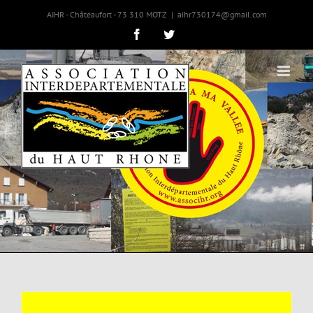
AIHR - Châteaufort - 73 310 MOTZ
|
aihr730174@gmail.com
Facebook
Twitter