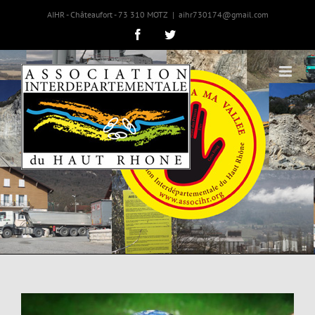
AIHR - Châteaufort - 73 310 MOTZ
|
aihr730174@gmail.com
Facebook
Twitter