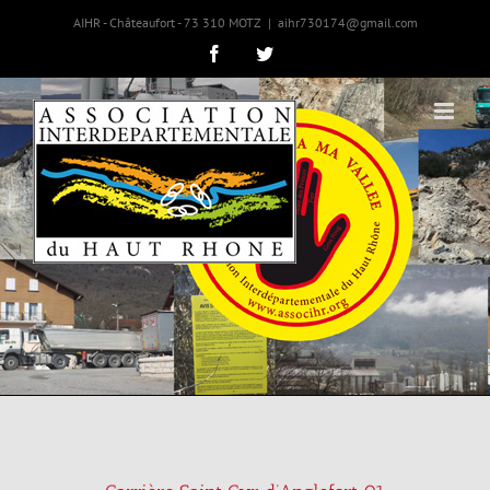
AIHR - Châteaufort - 73 310 MOTZ
|
aihr730174@gmail.com
Facebook
Twitter