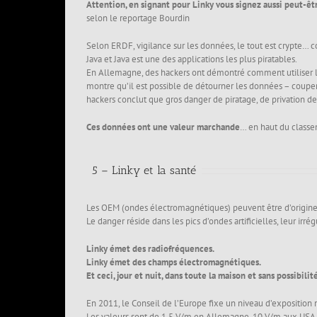
Attention, en signant pour Linky vous signez aussi peut-êt
selon le reportage Bourdin
Selon ERDF, vigilance sur les données, le tout est crypte… co
Java et Java est une des applications les plus piratables.
En Allemagne, des hackers ont démontré comment utiliser les
montre qu’il est possible de détourner les données – couper
hackers conclut que gros danger de piratage, de privation de
Ces données ont une valeur marchande
… en haut du classem
5 – Linky et la santé
Les OEM (ondes électromagnétiques) peuvent être d’origine na
Le danger réside dans les pics d’ondes artificielles, leur irr
Linky émet des radiofréquences.
Linky émet des champs électromagnétiques.
Et ceci, jour et nuit, dans toute la maison et sans possibilit
En 2011, le Conseil de l’Europe fixe un niveau d’exposition
Les valeurs sont de 1.5 V/m en Allemagne, 10 V/m aux USA