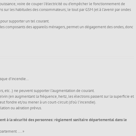
puissance, voire de couper l’électricité ou d’empêcher le fonctionnement de
ns sur les habitudes des consommateurs; le tout par GSM (et à l’avenir par ondes
pour supporter un tel courant.
n des composants des appareils ménagers, permet un dégagement des ondes, donc
risque d’incendie…
rs, etc..) ne peuvent supporter l’augmentation de courant.
 Kelvin (en augmentant la fréquence, hertz, les électrons passent sur la superficie et
peut fondre et/ou mener à un court-circuit (d’où l’incendie).
ation ou aération prévus.
ment à la sécurité des personnes: règlement sanitaire départemental dans le
épartement …. »