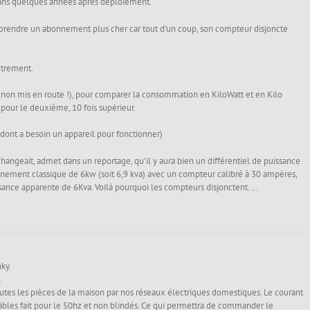
dans quelques années après déploiement.
nt prendre un abonnement plus cher car tout d’un coup, son compteur disjoncte
.
utrement.
 (non mis en route !), pour comparer la consommation en KiloWatt et en Kilo
pour le deuxième, 10 fois supérieur.
dont a besoin un appareil pour fonctionner)
angeait, admet dans un reportage, qu’il y aura bien un différentiel de puissance
nnement classique de 6kw (soit 6,9 kva) avec un compteur calibré à 30 ampères,
ssance apparente de 6Kva. Voilà pourquoi les compteurs disjonctent. …
ky.
.
outes les pièces de la maison par nos réseaux électriques domestiques. Le courant
câbles fait pour le 50hz et non blindés. Ce qui permettra de commander le