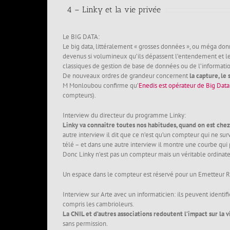
4 – Linky et la vie privée
Le BIG DATA:
Le big data, littéralement « grosses données », ou méga d
devenus si volumineux qu’ils dépassent l’entendement et le
classiques de gestion de base de données ou de l’informatio
De nouveaux ordres de grandeur concernent
la capture, le 
M Monloubou confirme qu’
Enedis est opérateur de Big Data
compteurs).
Interview du directeur du programme Linky:
Linky va connaitre toutes nos habitudes, quand on est chez
autre interview il dit que ce n’est qu’un compteur qui ne sur
télé – et dans une autre interview il montre une courbe qui 
Donc Linky n’est pas un compteur mais un véritable ordinat
Un espace dans le compteur est réservé pour un Emetteur 
Interview sur Arte avec un informaticien: ils peuvent identifi
compris les cambrioleurs.
La CNIL et d’autres associations redoutent l’impact sur la v
sans permission.