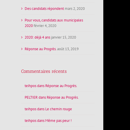
Des candidats répondent
mars 2, 2020
Pour vous, candidats aux municipales
2020
février 4, 2020
2020: déjà 4 ans
janvier 15, 2020
Réponse au Progrès.
août 13, 2019
Commentaires récents
teihpos
dans
Réponse au Progrès.
PELTIER
dans
Réponse au Progrès.
teihpos
dans
Le chemin rouge
teihpos
dans
Même pas peur !