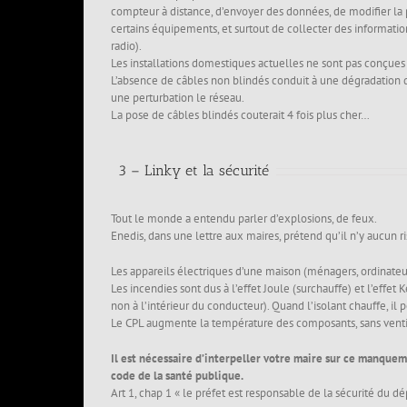
compteur à distance, d’envoyer des données, de modifier la 
certains équipements, et surtout de collecter des informatio
radio).
Les installations domestiques actuelles ne sont pas conçues 
L’absence de câbles non blindés conduit à une dégradatio
une perturbation le réseau.
La pose de câbles blindés couterait 4 fois plus cher…
3 – Linky et la sécurité
Tout le monde a entendu parler d’explosions, de feux.
Enedis, dans une lettre aux maires, prétend qu’il n’y aucun 
Les appareils électriques d’une maison (ménagers, ordinateu
Les incendies sont dus à l’effet Joule (surchauffe) et l’effet
non à l’intérieur du conducteur). Quand l’isolant chauffe, il 
Le CPL augmente la température des composants, sans ventil
Il est nécessaire d’interpeller votre maire sur ce manque
code de la santé publique.
Art 1, chap 1 « le préfet est responsable de la sécurité du d