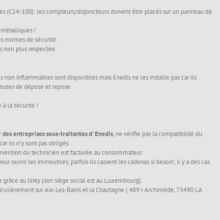
rmes (C14-100): les compteurs/disjoncteurs doivent être placés sur un panneau de
 métalliques !
es normes de sécurité.
as non plus respectée.
 non inflammables sont disponibles mais Enedis ne les installe pas car ils
inutes de dépose et repose.
 à la sécurité !
des entreprises sous-traitantes d’ Enedis
, ne vérifie pas la compatibilité du
ar ils n’y sont pas obligés.
ervention du technicien est facturée au consommateur.
ur ouvrir les immeubles; parfois ils cassent les cadenas si besoin; il y a des cas
e grâce au linky (son siège social est au Luxembourg).
ticulièrement sur Aix-Les-Bains et la Chautagne ( 489 r Archimède, 73490 LA