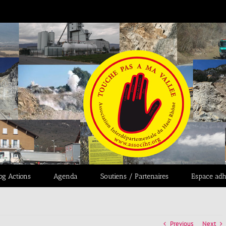
og Actions
Agenda
Soutiens / Partenaires
Espace adh
Previous
Next