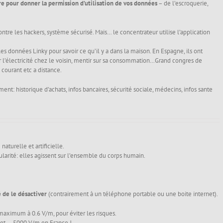
re pour donner la permission d’utilisation de vos données
– de l’escroquerie,
ntre les hackers, système sécurisé. Mais… le concentrateur utilise l’application
 données Linky pour savoir ce qu’il y a dans la maison. En Espagne, ils ont
 l’électricité chez le voisin, mentir sur sa consommation…Grand congres de
 courant etc a distance.
ent: historique d’achats, infos bancaires, sécurité sociale, médecins, infos sante
turelle et artificielle.
égularité: elles agissent sur l’ensemble du corps humain.
é de le désactiver
(contrairement à un téléphone portable ou une boite internet).
 maximum à 0.6 V/m, pour éviter les risques.
 et … 5000 V/m en France !