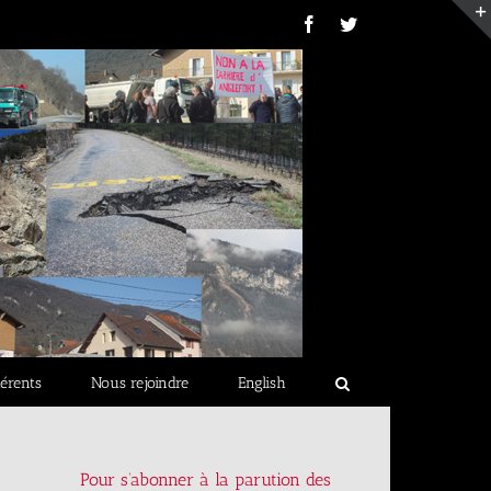
Facebook
Twitter
érents
Nous rejoindre
English
Pour s’abonner à la parution des