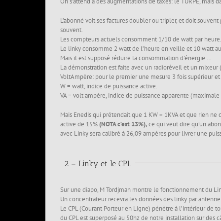
On s’attend à des augmentations de taxes: le TURPE, mais 
L’abonné voit ses factures doubler ou tripler, et doit souve
souvent.
Les compteurs actuels consomment 1/10 de watt par heure
Le linky consomme 2 watt de l’heure en veille et 10 watt a
Mais il est supposé réduire la consommation d’énergie …
La démonstration est faite avec un radioréveil et un mixeur
VoltAmpère: pour le premier une mesure 3 fois supérieur et 
W = watt, indice de puissance active.
VA = volt ampère, indice de puissance apparente (maximale 
Mais Enedis qui prétendait que 1 KW = 1KVA et que rien ne ch
active de 15%
(NOTA c’est 13%),
ce qui veut dire qu’un abo
avec Linky sera calibré à 26,09 ampères pour livrer une pui
2 – Linky et le CPL
Sur une diapo, M Tordjman montre le fonctionnement du Lin
Un concentrateur recevra les données des linky par antenne
Le CPL (Courant Porteur en Ligne) pénètre à l’intérieur de t
du CPL est superposé au 50hz de notre installation sur des 