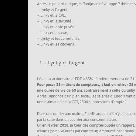
Après ce petit historique, M. Tordjman développe 7 thèmes 
– Lynky et l’argent,
– Linky et le CPL,
– Linky et la sécurité,
– Linky et la vie privée,
– Linky et la santé,
– Lynky et les communes,
– Linky et les citoyens.
1 – Lynky et l’argent.
L’état est actionnaire d’ EDF à 83%. L’endettement est de 31.
Pour poser 35 millions de compteurs, il faut en retirer 35 
une durée de vie de 60 ans, contrairement à celle du linky
Après l’annonce d’un plan social, les salariés d’ Enedis font 
une estimation de la CGT, 2500 suppressions d’emploi).
Dans un courrier aux maires, Enedis argue qu’il n’y aura auc
par la suite dans un courrier aux consommateurs.
Or,
en février 2018, la Cour des comptes publie un rapport,
d’euros (soit 130 euros par compteur) emprunté par Enedis 