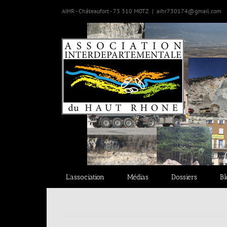
AIHR - Châteaufort - 73 310 MOTZ
|
aihr730174@gmail.com
L’association
Médias
Dossiers
Bl