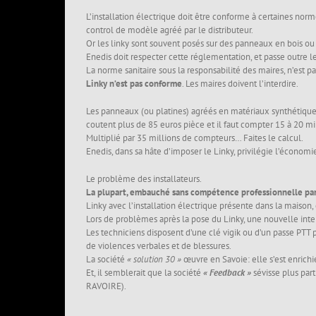
L’installation électrique doit être conforme à certaines no
control de modèle agréé par le distributeur.
Or les linky sont souvent posés sur des panneaux en bois ou
Enedis doit respecter cette réglementation, et passe outre l
La norme sanitaire sous la responsabilité des maires, n’est p
Linky n’est pas conforme
. Les maires doivent l’interdire.
Les panneaux (ou platines) agréés en matériaux synthétiques
coutent plus de 85 euros pièce et il faut compter 15 à 20 m
Multiplié par 35 millions de compteurs… Faites le calcul.
Enedis, dans sa hâte d’imposer le Linky, privilégie l’économie
Le problème des installateurs.
La plupart, embauché sans compétence professionnelle par 
Linky avec l’installation électrique présente dans la maison, c
Lors de problèmes après la pose du Linky, une nouvelle int
Les techniciens disposent d’une clé vigik ou d’un passe PTT po
de violences verbales et de blessures.
La société
« solution 30 »
œuvre en Savoie: elle s’est enrichi
Et, il semblerait que la société
« Feedback »
sévisse plus par
RAVOIRE).