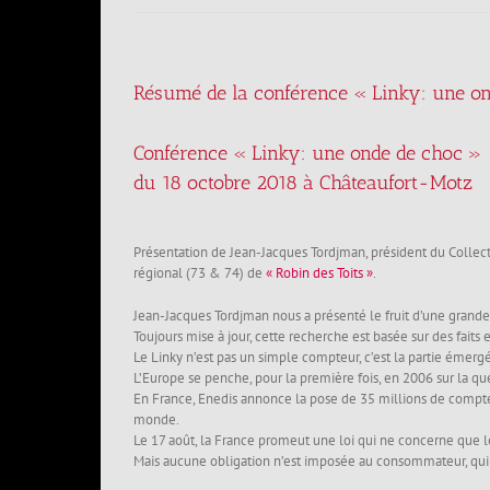
Résumé de la conférence « Linky: une o
Conférence « Linky: une onde de choc »
du 18 octobre 2018 à Châteaufort-Motz
Présentation de Jean-Jacques Tordjman, président du Collect
régional (73 & 74) de
« Robin des Toits »
.
Jean-Jacques Tordjman nous a présenté le fruit d’une grande 
Toujours mise à jour, cette recherche est basée sur des fait
Le Linky n’est pas un simple compteur, c’est la partie émerg
L’Europe se penche, pour la première fois, en 2006 sur la q
En France, Enedis annonce la pose de 35 millions de compteur
monde.
Le 17 août, la France promeut une loi qui ne concerne que l
Mais aucune obligation n’est imposée au consommateur, qui 