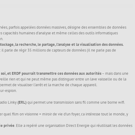
onnées, parfois appelées données massives, désigne des ensembles de données
s capacités humaines d’analyse et même celles des outils informatiques
n.
stockage, la recherche, le partage, l’analyse et la visualisation des données.
: il parle de régir 35 millions de capteurs de données (il ne parle pas de
 soi, et ERDF pourrait transmettre ces données aux autorités
– mais dans une
veille rien et qui ne peut même pas distinguer entre un lave vaisselle ou de la
permet de visualiser l’arrêt et la marche de chaque appareil.
eur-espion.
Radio Linky
(ERL)
qui permet une transmission sans fil comme une borne wifi.
er quel film on visionne = miroir de vie d’un foyer, ca intéresse tout le monde, y
ie privée
. Elle a repéré une organisation Direct Energie qui réutilisait les données