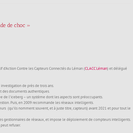
nde de choc »
if d’Action Contre les Capteurs Connectés du Léman (
CLACC Léman
) et délégué
investigation de près de trois ans.
s et des documents authentiques.
ée de l’iceberg – un système dont les aspects sont préoccupants.
uestion. Puis, en 2009 recommande les réseaux intelligents.
s (qu’ils nomment souvent, et à juste titre, capteurs) avant 2021 et pour tout le
es gestionnaires de réseaux, et impose le déploiement de compteurs intelligents.
peut refuser.