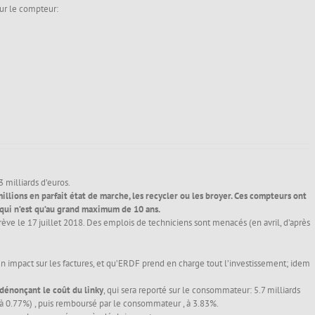
sur le compteur:
3 milliards d’euros.
millions en parfait état de marche, les recycler ou les broyer. Ces compteurs ont
 qui n’est qu’au grand maximum de 10 ans.
grève le 17 juillet 2018. Des emplois de techniciens sont menacés (en avril, d’après
un impact sur les factures, et qu’ERDF prend en charge tout l’investissement; idem
 dénonçant le coût du linky
, qui sera reporté sur le consommateur: 5.7 milliards
(à 0.77%) , puis remboursé par le consommateur , à 3.83%.